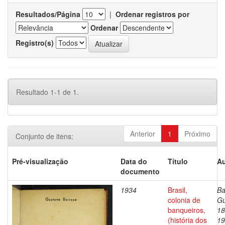
Resultados/Página
|
Ordenar registros por
Ordenar
Registro(s)
Resultado 1-1 de 1.
Anterior
1
Próximo
Conjunto de itens:
Pré-visualização
Data do
Título
Au
documento
1934
Brasil,
Ba
colonia de
Gu
banqueiros,
18
(história dos
19