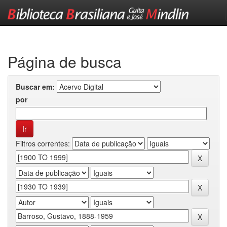
Skip
navigation
Página de busca
Buscar em:
por
Filtros correntes: