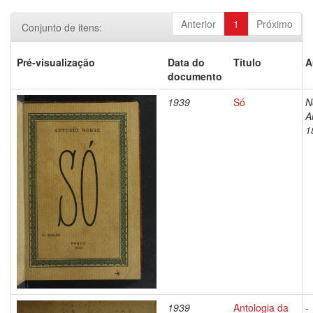
Anterior
1
Próximo
Conjunto de itens:
Pré-visualização
Data do
Título
A
documento
1939
Só
N
A
1
1939
Antologia da
-