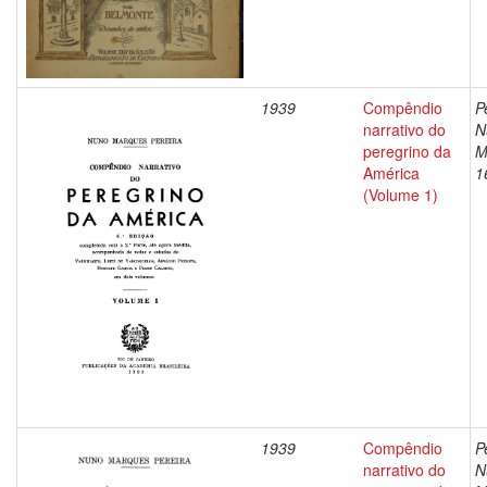
1939
Compêndio
P
narrativo do
N
peregrino da
M
América
1
(Volume 1)
1939
Compêndio
P
narrativo do
N