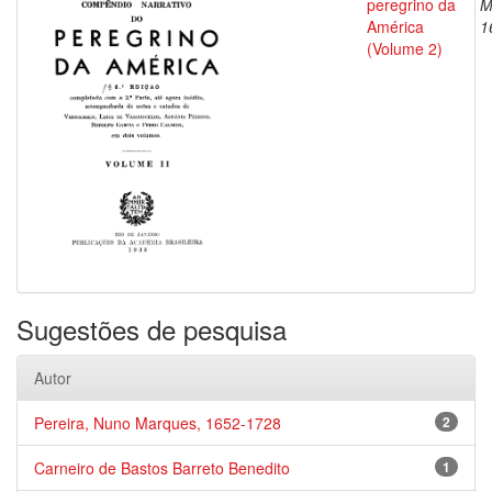
peregrino da
M
América
1
(Volume 2)
Sugestões de pesquisa
Autor
Pereira, Nuno Marques, 1652-1728
2
Carneiro de Bastos Barreto Benedito
1