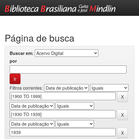
Skip
navigation
Página de busca
Buscar em:
por
Filtros correntes: