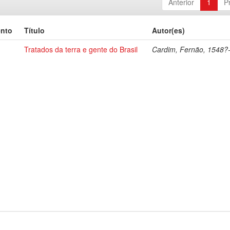
Anterior
1
P
ento
Título
Autor(es)
Tratados da terra e gente do Brasil
Cardim, Fernão, 1548?