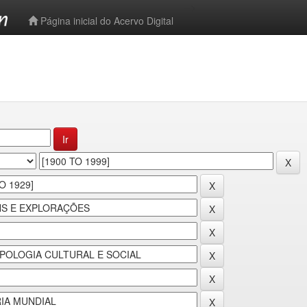
-->
Página inicial do Acervo Digital