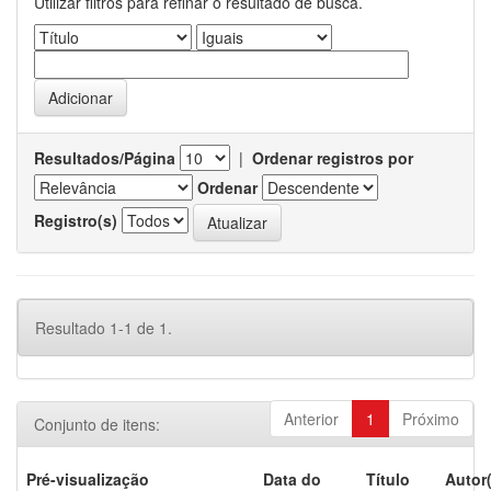
Utilizar filtros para refinar o resultado de busca.
Resultados/Página
|
Ordenar registros por
Ordenar
Registro(s)
Resultado 1-1 de 1.
Anterior
1
Próximo
Conjunto de itens:
Pré-visualização
Data do
Título
Autor