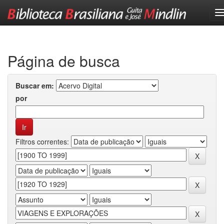
Skip
navigation
Página de busca
Buscar em:
por
Filtros correntes: