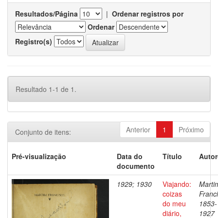
Resultados/Página
|
Ordenar registros por
Ordenar
Registro(s)
Resultado 1-1 de 1.
Anterior
1
Próximo
Conjunto de itens:
Pré-visualização
Data do
Título
Autor
documento
1929; 1930
Viajando:
Marti
coizas
Franci
do meu
1853-
diário,
1927