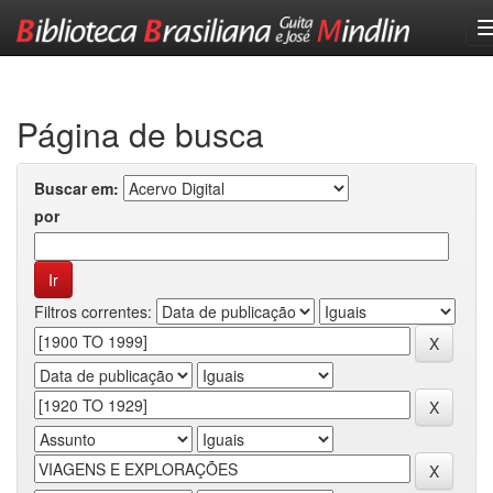
Skip
navigation
Página de busca
Buscar em:
por
Filtros correntes: