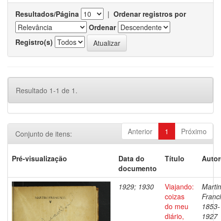
Resultados/Página
|
Ordenar registros por
Ordenar
Registro(s)
Resultado 1-1 de 1.
Anterior
1
Próximo
Conjunto de itens:
Pré-visualização
Data do
Título
Autor
documento
1929; 1930
Viajando:
Marti
coizas
Franci
do meu
1853-
diário,
1927