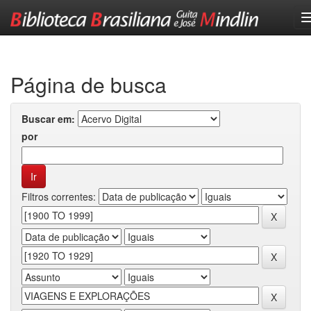
Skip
navigation
Página de busca
Buscar em:
por
Filtros correntes: