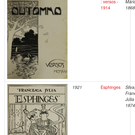
: versos -
Mári
1914
1868
1921
Esphinges
Silva
Fran
Júlia
1874