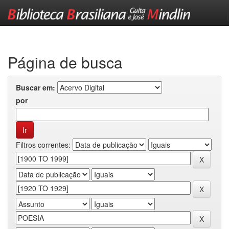
Skip
navigation
Página de busca
Buscar em:
por
Filtros correntes: