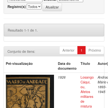
Registro(s)
Resultado 1-1 de 1.
Anterior
1
Próximo
Conjunto de itens:
Pré-visualização
Data do
Título
Autor(
documento
1926
Losango
Andra
Cáqui,
Mário 
ou,
1893-
Afetos
1945
militares
de
mistura