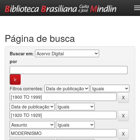
Skip
navigation
Página de busca
Buscar em:
por
Filtros correntes: