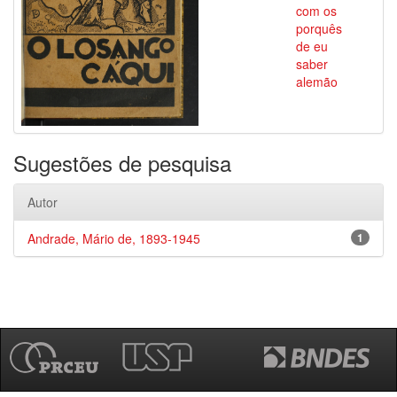
com os
porquês
de eu
saber
alemão
Sugestões de pesquisa
Autor
Andrade, Mário de, 1893-1945
1