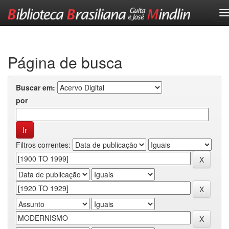
Skip
navigation
Página de busca
Buscar em:
por
Filtros correntes: