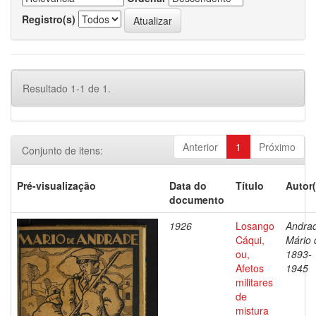
Registro(s)
Resultado 1-1 de 1.
Anterior
1
Próximo
Conjunto de itens:
Pré-visualização
Data do
Título
Autor(
documento
1926
Losango
Andra
Cáqui,
Mário 
ou,
1893-
Afetos
1945
militares
de
mistura