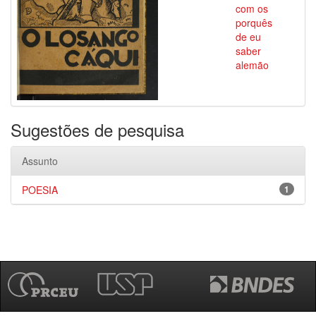
com os
porquês
de eu
saber
alemão
Sugestões de pesquisa
Assunto
POESIA
1