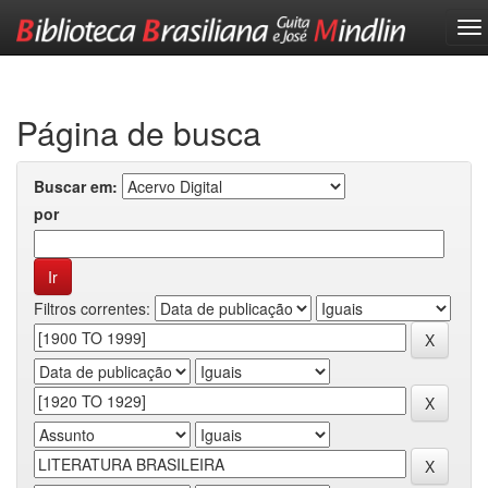
Skip
navigation
Página de busca
Buscar em:
por
Filtros correntes: