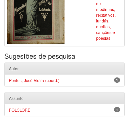
de
modinhas,
recitativos,
lundús,
duettos,
canções e
poesias
Sugestões de pesquisa
Autor
Pontes, José Vieira (coord.)
1
Assunto
FOLCLORE
1