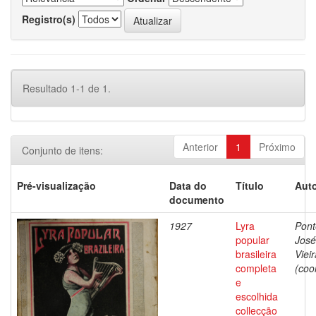
Registro(s)
Resultado 1-1 de 1.
Anterior
1
Próximo
Conjunto de itens:
Pré-visualização
Data do
Título
Auto
documento
1927
Lyra
Pont
popular
José
brasileira
Vieir
completa
(coo
e
escolhida
collecção