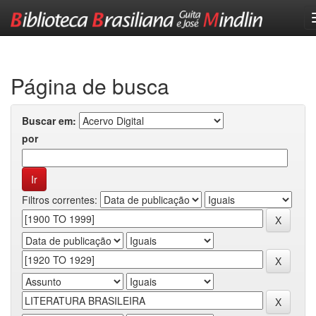
Skip
navigation
Página de busca
Buscar em:
por
Filtros correntes: