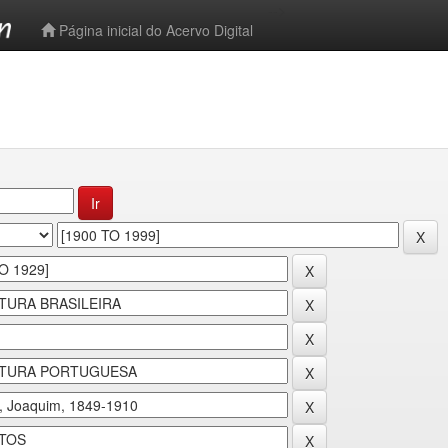
-->
Página inicial do Acervo Digital