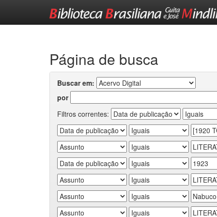
Skip
navigation
Página de busca
Buscar em:
por
Filtros correntes: