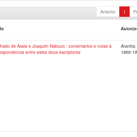
Anterior
1
P
lo
Autor(e
hado de Assis e Joaquim Nabuco : comentarios e notas à
Aranha,
espondencia entre estes dous escriptores
1868-1