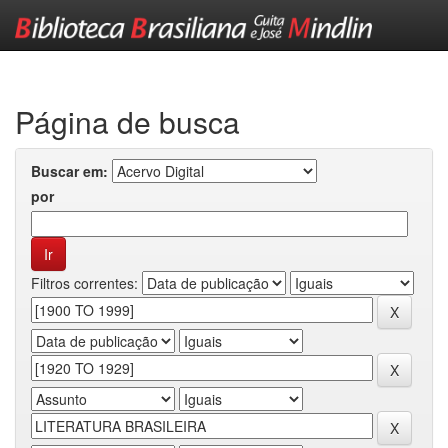
Skip
navigation
Página de busca
Buscar em:
por
Filtros correntes: