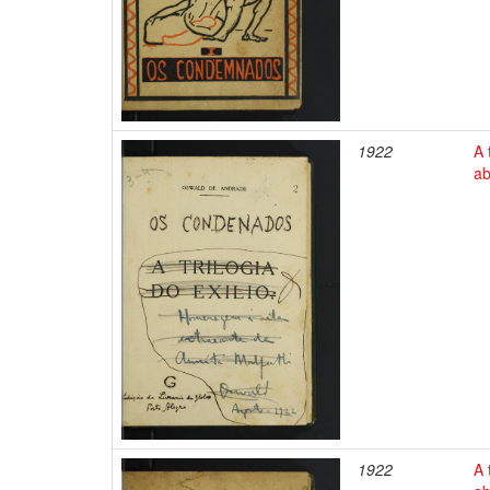
1922
A 
ab
1922
A 