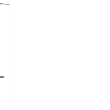
pes de,
de,