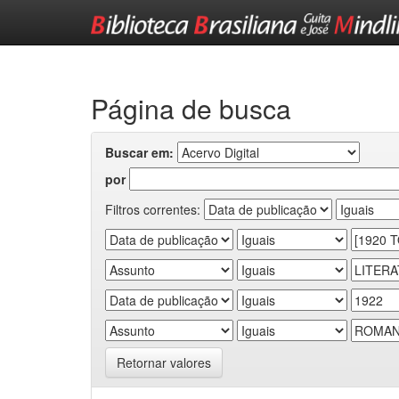
Skip
navigation
Página de busca
Buscar em:
por
Filtros correntes:
Retornar valores