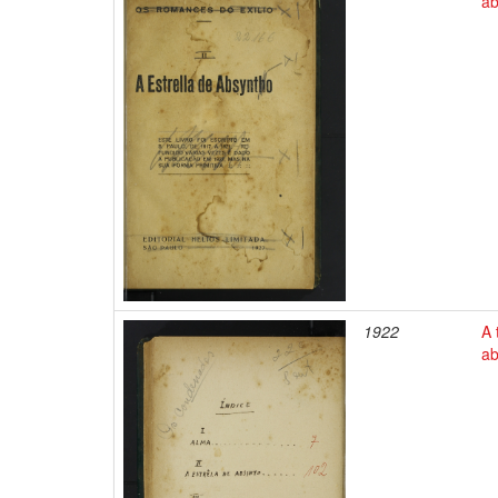
ab
1922
A 
ab