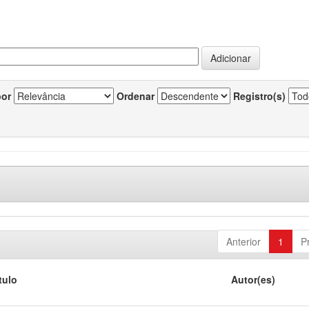
por
Ordenar
Registro(s)
Anterior
1
P
tulo
Autor(es)