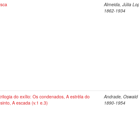
isca
Almeida, Júlia Lo
1862-1934
trilogia do exílio: Os condenados, A estrêla do
Andrade, Oswald 
sinto, A escada (v.1 e.3)
1890-1954