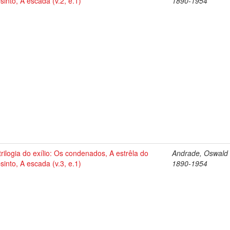
sinto, A escada (v.2, e.1)
1890-1954
trilogia do exílio: Os condenados, A estrêla do
Andrade, Oswald 
sinto, A escada (v.3, e.1)
1890-1954