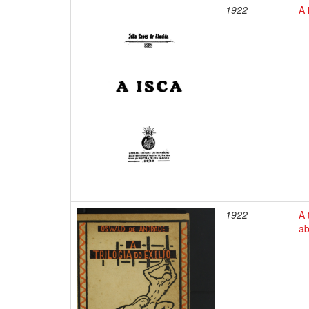
1922
A 
1922
A 
ab