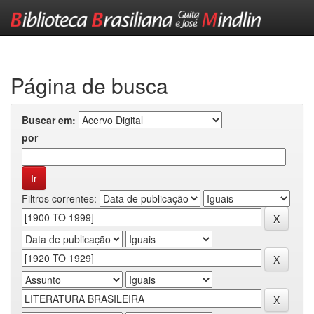
Skip
navigation
Página de busca
Buscar em:
por
Filtros correntes: