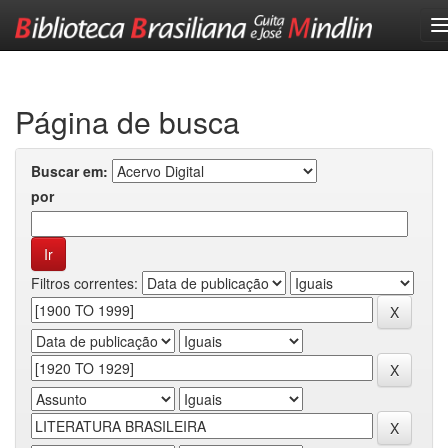
Skip
navigation
Página de busca
Buscar em:
por
Filtros correntes: