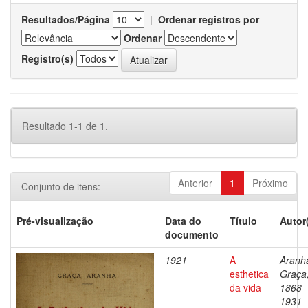
Resultados/Página
|
Ordenar registros por
Ordenar
Registro(s)
Resultado 1-1 de 1.
Anterior
1
Próximo
Conjunto de itens:
Pré-visualização
Data do
Título
Autor
documento
1921
A
Aranh
esthetica
Graça
da vida
1868-
1931