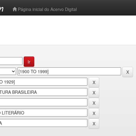
-->
Página inicial do Acervo Digital