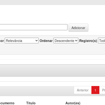
por
Ordenar
Registro(s)
Anterior
1
P
ocumento
Título
Autor(es)