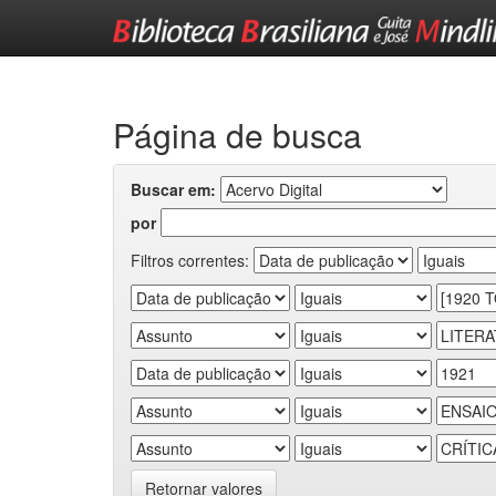
Skip
navigation
Página de busca
Buscar em:
por
Filtros correntes:
Retornar valores