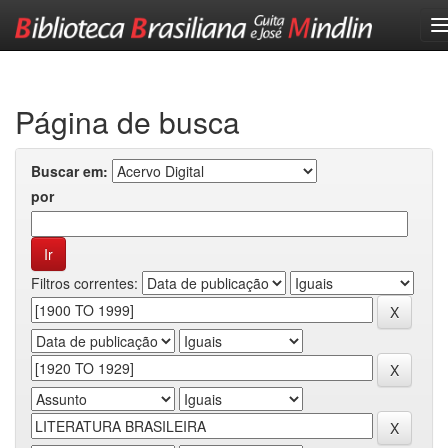
Skip
navigation
Página de busca
Buscar em:
por
Filtros correntes: