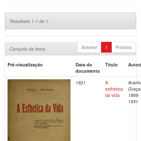
Resultado 1-1 de 1.
Anterior
1
Próximo
Conjunto de itens:
Pré-visualização
Data do
Título
Autor
documento
1921
A
Aranh
esthetica
Graça
da vida
1868-
1931