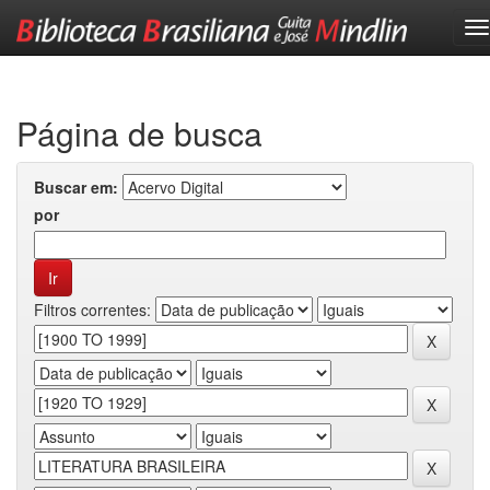
Skip
navigation
Página de busca
Buscar em:
por
Filtros correntes: