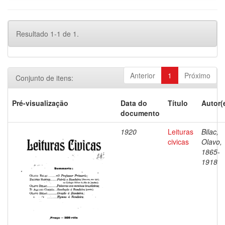
Resultado 1-1 de 1.
Anterior
1
Próximo
Conjunto de itens:
Pré-visualização
Data do
Título
Autor(
documento
1920
Leituras
Bilac,
civicas
Olavo,
1865-
1918