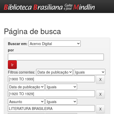
Skip
navigation
Página de busca
Buscar em:
por
Filtros correntes: