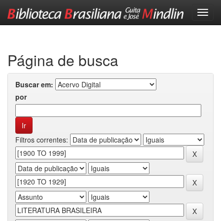
Skip
navigation
Página de busca
Buscar em:
por
Filtros correntes: