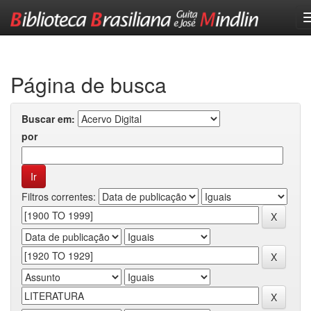
Skip
navigation
Página de busca
Buscar em:
por
Filtros correntes: