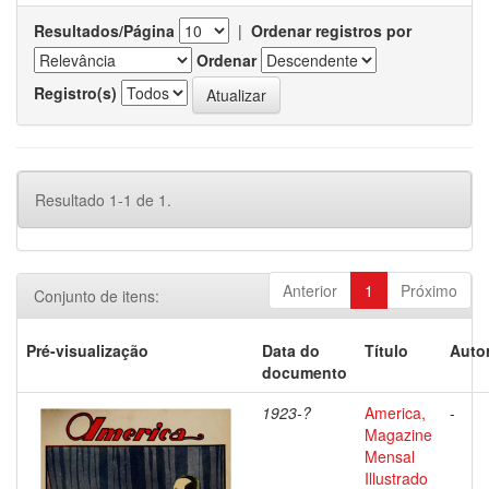
Resultados/Página
|
Ordenar registros por
Ordenar
Registro(s)
Resultado 1-1 de 1.
Anterior
1
Próximo
Conjunto de itens:
Pré-visualização
Data do
Título
Autor
documento
1923-?
America,
-
Magazine
Mensal
Illustrado