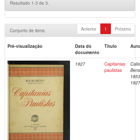
Resultado 1-3 de 3.
Anterior
1
Próximo
Conjunto de itens:
Pré-visualização
Data do
Título
Auto
documento
1927
Capitanias
Calix
paulistas
Bene
1853
192