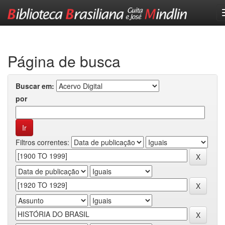
Skip
navigation
Página de busca
Buscar em:
por
Filtros correntes: