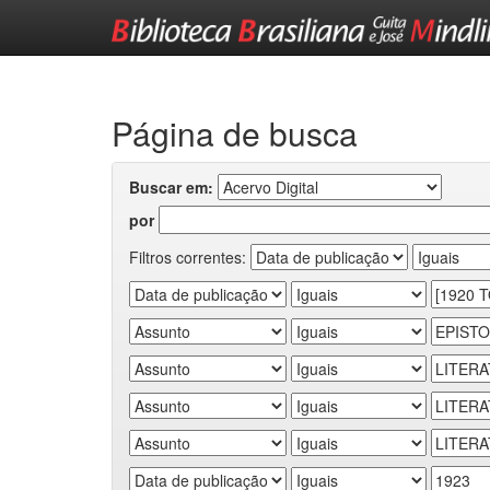
Skip
navigation
Página de busca
Buscar em:
por
Filtros correntes: