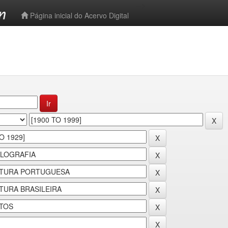
-->
Página inicial do Acervo Digital