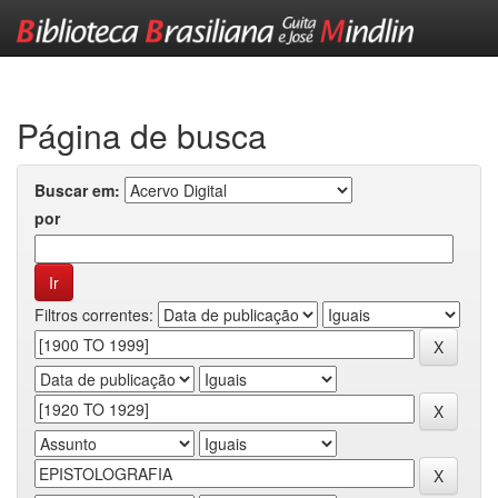
Skip
navigation
Página de busca
Buscar em:
por
Filtros correntes: