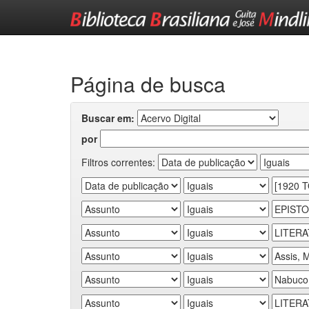
Skip
navigation
Página de busca
Buscar em:
por
Filtros correntes: