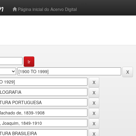
-->
Página inicial do Acervo Digital