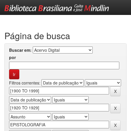
Skip
navigation
Página de busca
Buscar em:
por
Filtros correntes: