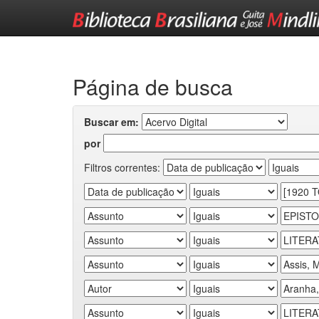
Skip
navigation
Página de busca
Buscar em:
por
Filtros correntes: