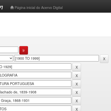
-->
Página inicial do Acervo Digital