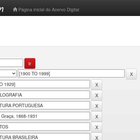
-->
Página inicial do Acervo Digital