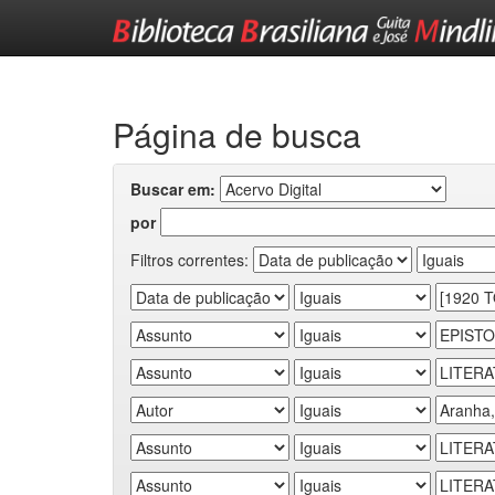
Skip
navigation
Página de busca
Buscar em:
por
Filtros correntes: