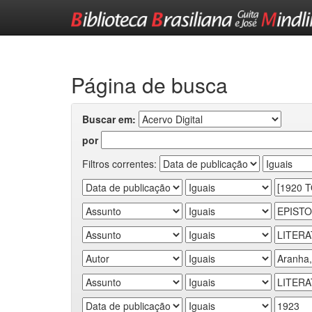
Skip
navigation
Página de busca
Buscar em:
por
Filtros correntes: