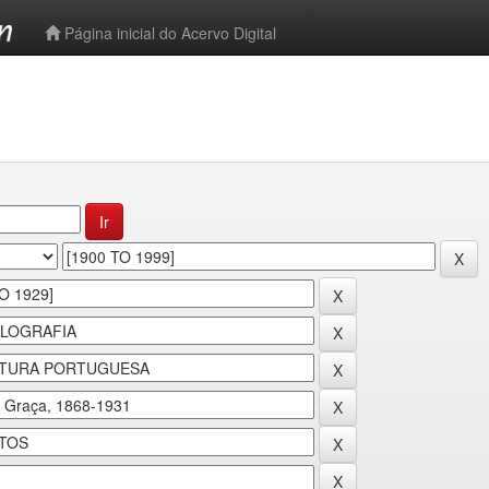
-->
Página inicial do Acervo Digital