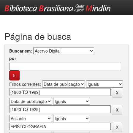
Skip
navigation
Página de busca
Buscar em:
por
Filtros correntes: