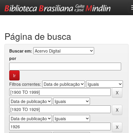
Skip
navigation
Página de busca
Buscar em:
por
Filtros correntes: