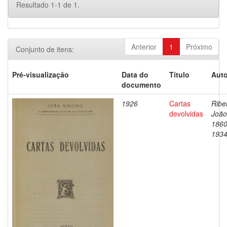
Resultado 1-1 de 1.
Anterior
1
Próximo
Conjunto de itens:
Pré-visualização
Data do
Título
Auto
documento
1926
Cartas
Ribei
devolvidas
João
1860
193