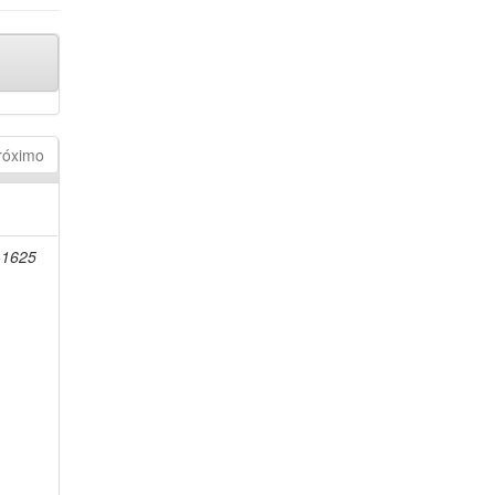
róximo
-1625