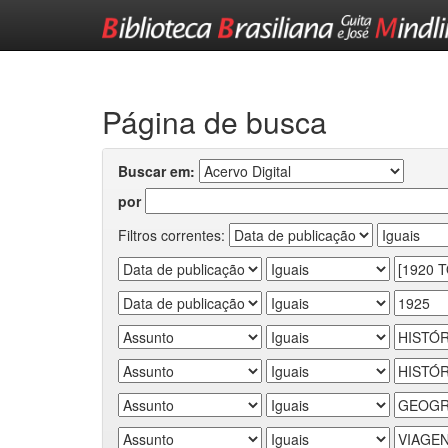
Skip
navigation
Página de busca
Buscar em:
por
Filtros correntes: