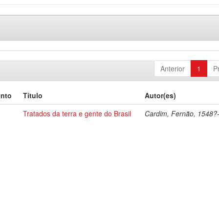
Anterior
1
P
ento
Título
Autor(es)
Tratados da terra e gente do Brasil
Cardim, Fernão, 1548?