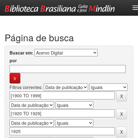
Skip
navigation
Página de busca
Buscar em:
por
Filtros correntes: