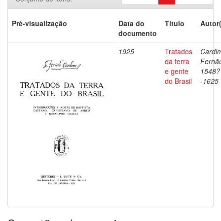
Pré-visualização
Data do
Título
Autor
documento
1925
Tratados
Cardi
da terra
Fernã
e gente
1548?
do Brasil
-1625