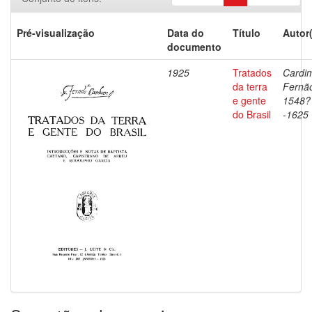
Pré-visualização
Data do
Título
Autor
documento
1925
Tratados
Cardi
da terra
Fernã
e gente
1548?
do Brasil
-1625