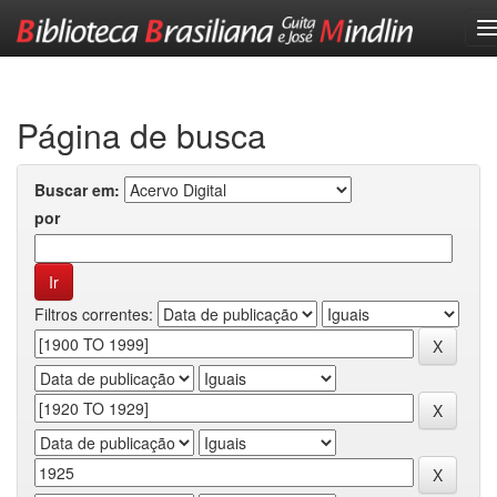
Skip
navigation
Página de busca
Buscar em:
por
Filtros correntes: