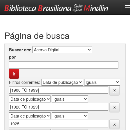
Skip
navigation
Página de busca
Buscar em:
por
Filtros correntes: