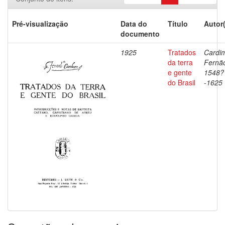
Pré-visualização
Data do
Título
Autor
documento
1925
Tratados
Cardi
da terra
Fernã
e gente
1548?
do Brasil
-1625