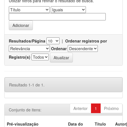
Utilizar filtros para refinar o resultado de busca.
Resultados/Página
|
Ordenar registros por
Ordenar
Registro(s)
Resultado 1-1 de 1.
Anterior
1
Próximo
Conjunto de itens:
Pré-visualização
Data do
Título
Autor