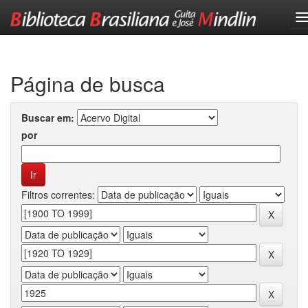
Skip
navigation
Página de busca
Buscar em:
por
Filtros correntes: