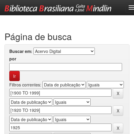
Skip
navigation
Página de busca
Buscar em:
por
Filtros correntes: