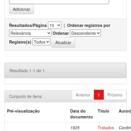
Resultados/Página
|
Ordenar registros por
Ordenar
Registro(s)
Resultado 1-1 de 1.
Anterior
1
Próximo
Conjunto de itens:
Pré-visualização
Data do
Título
Autor
documento
1925
Tratados
Cardi