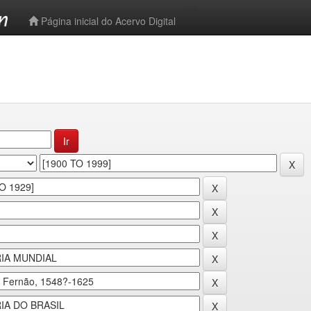
-->
Página inicial do Acervo Digital