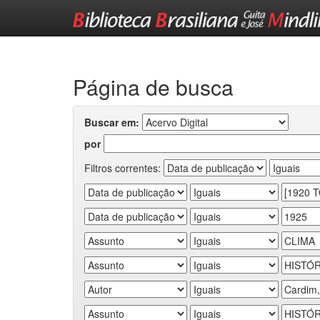
Skip
navigation
Página de busca
Buscar em:
por
Filtros correntes: