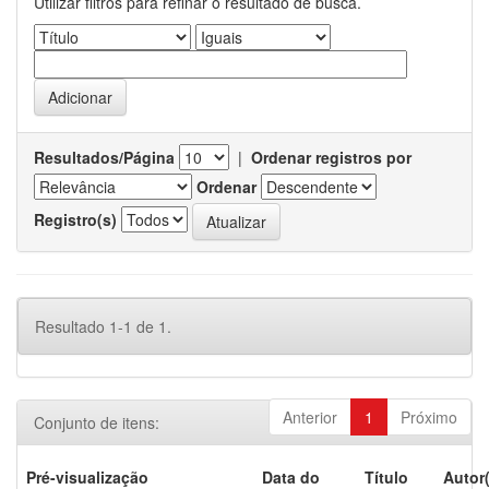
Utilizar filtros para refinar o resultado de busca.
Resultados/Página
|
Ordenar registros por
Ordenar
Registro(s)
Resultado 1-1 de 1.
Anterior
1
Próximo
Conjunto de itens:
Pré-visualização
Data do
Título
Autor