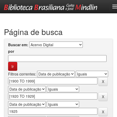
Skip
navigation
Página de busca
Buscar em:
por
Filtros correntes: