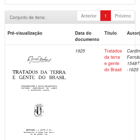
Anterior
1
Próximo
Conjunto de itens:
Pré-visualização
Data do
Título
Autor
documento
1925
Tratados
Cardi
da terra
Fernã
e gente
1548?
do Brasil
-1625