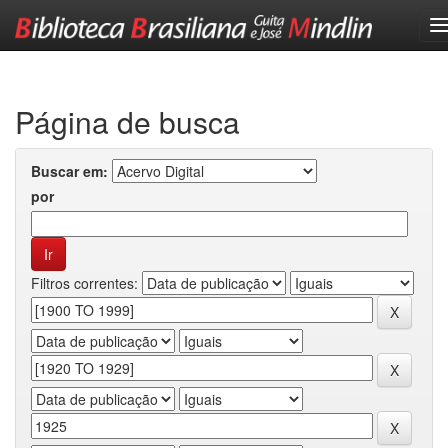
Skip
navigation
Página de busca
Buscar em:
por
Filtros correntes: