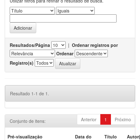
Utilizar filtros para refinar o resultado de busca.
Resultados/Página
|
Ordenar registros por
Ordenar
Registro(s)
Resultado 1-1 de 1.
Anterior
1
Próximo
Conjunto de itens:
Pré-visualização
Data do
Título
Autor