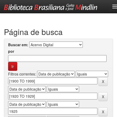
Skip
navigation
Página de busca
Buscar em:
por
Filtros correntes: