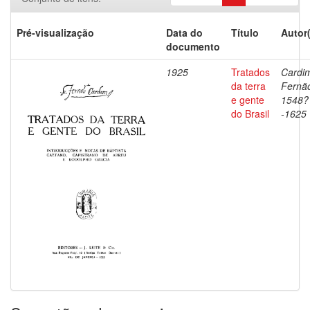
Pré-visualização
Data do
Título
Autor
documento
1925
Tratados
Cardi
da terra
Fernã
e gente
1548?
do Brasil
-1625