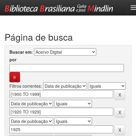
Skip
navigation
Página de busca
Buscar em:
por
Filtros correntes: