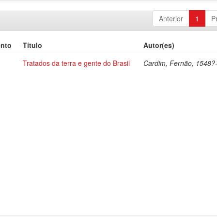
Anterior
1
P
ento
Título
Autor(es)
Tratados da terra e gente do Brasil
Cardim, Fernão, 1548?