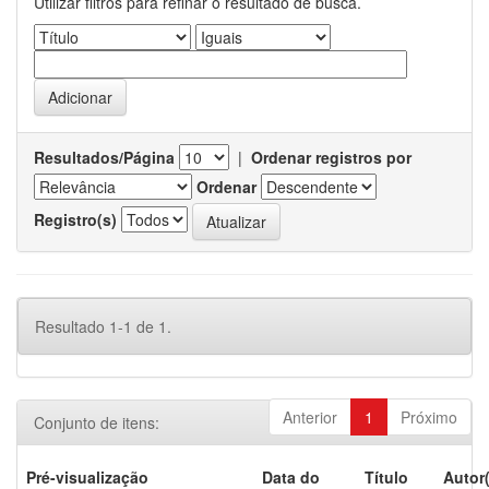
Utilizar filtros para refinar o resultado de busca.
Resultados/Página
|
Ordenar registros por
Ordenar
Registro(s)
Resultado 1-1 de 1.
Anterior
1
Próximo
Conjunto de itens:
Pré-visualização
Data do
Título
Autor