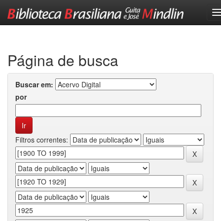
Skip
navigation
Página de busca
Buscar em:
por
Filtros correntes: