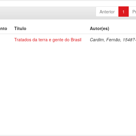
Anterior
1
P
ento
Título
Autor(es)
Tratados da terra e gente do Brasil
Cardim, Fernão, 1548?