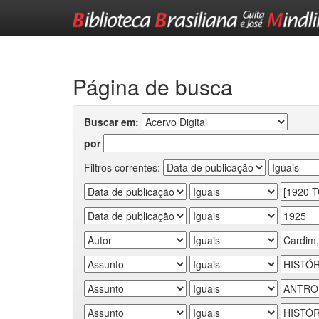
Skip
navigation
Página de busca
Buscar em:
por
Filtros correntes: