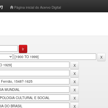
-->
Página inicial do Acervo Digital