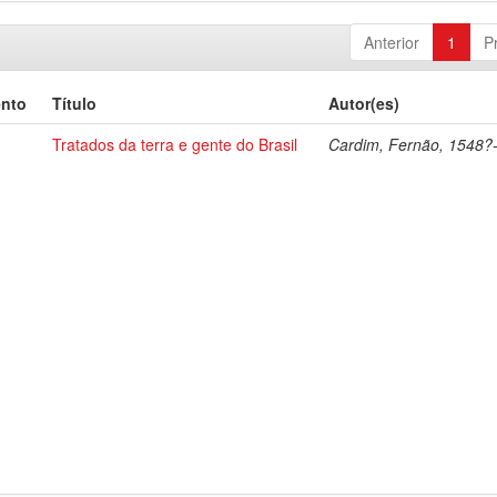
Anterior
1
P
ento
Título
Autor(es)
Tratados da terra e gente do Brasil
Cardim, Fernão, 1548?