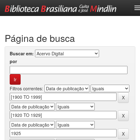
Skip
navigation
Página de busca
Buscar em:
por
Filtros correntes: