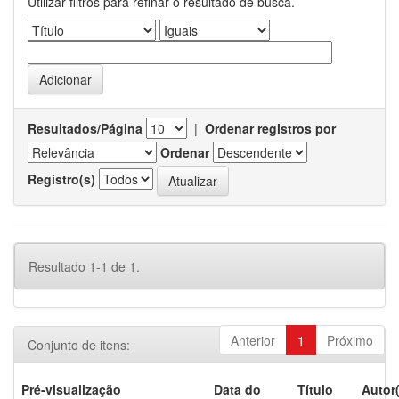
Utilizar filtros para refinar o resultado de busca.
Resultados/Página
|
Ordenar registros por
Ordenar
Registro(s)
Resultado 1-1 de 1.
Anterior
1
Próximo
Conjunto de itens:
Pré-visualização
Data do
Título
Autor