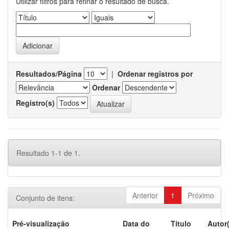
Utilizar filtros para refinar o resultado de busca.
Resultados/Página
|
Ordenar registros por
Ordenar
Registro(s)
Resultado 1-1 de 1.
Anterior
1
Próximo
Conjunto de itens:
Pré-visualização
Data do
Título
Autor