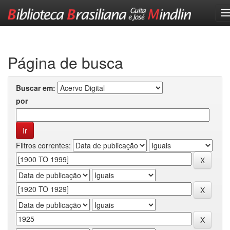
Skip
navigation
Página de busca
Buscar em:
por
Filtros correntes: