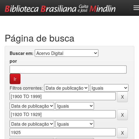
Skip
navigation
Página de busca
Buscar em:
por
Filtros correntes: