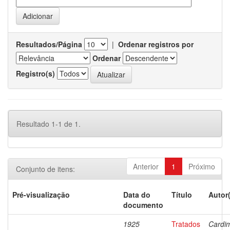
Resultados/Página
|
Ordenar registros por
Ordenar
Registro(s)
Resultado 1-1 de 1.
Anterior
1
Próximo
Conjunto de itens:
Pré-visualização
Data do
Título
Autor
documento
1925
Tratados
Cardi